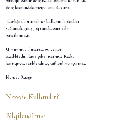
kabuğu vardır ve içindeki tohumu korur. Biz
de iç kısmındaki meyvesini tüketiriz.
Tazeliğini korumak ve kullanım kolaylığı
sağlamak için 450g cam kavanoz ile
paketlenmiştir.
Ürünümüz glutensiz ve vegan
özelliktedir. İlave şeker içermez. Katkı,
koruyucu, renklendirici, tatlandırıcı içermez.
Menşei: Rusya
Nerede Kullanılır?
Karabugdayı, bulgur kullandıgınız tüm
Bilgilendirme
tariferde kullanabilirsiniz. Pilav, kısır, çorba,
mercimekli köfteyi karabugday ile
Ürün, doğal olarak şeker içerir. Doğal olarak