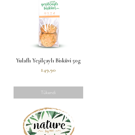
Yulaflı Yeşilçaylı Bisküvi 50g
Tarçınlı Mini Kurabi
Fiyat
₺49,90
Tükendi