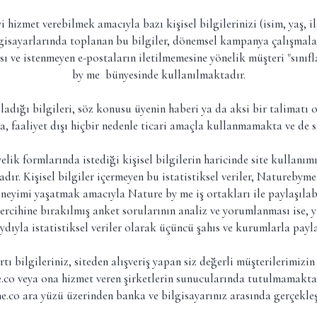
hizmet verebilmek amacıyla bazı kişisel bilgilerinizi (isim, yaş, il
gisayarlarında toplanan bu bilgiler, dönemsel kampanya çalışmaları
ı ve istenmeyen e-postaların iletilmemesine yönelik müşteri "sınıf
by me bünyesinde kullanılmaktadır.
adığı bilgileri, söz konusu üyenin haberi ya da aksi bir talimatı o
 faaliyet dışı hiçbir nedenle ticari amaçla kullanmamakta ve de 
lik formlarında istediği kişisel bilgilerin haricinde site kullanımı 
ır. Kişisel bilgiler içermeyen bu istatistiksel veriler, Naturebyme
deneyimi yaşatmak amacıyla Nature by me iş ortakları ile paylaşılab
cihine bırakılmış anket sorularının analiz ve yorumlanması ise, yi
ydıyla istatistiksel veriler olarak üçüncü şahıs ve kurumlarla payl
ı bilgileriniz, siteden alışveriş yapan siz değerli müşterilerimizi
.co veya ona hizmet veren şirketlerin sunucularında tutulmamakta
e.co ara yüzü üzerinden banka ve bilgisayarınız arasında gerçekle