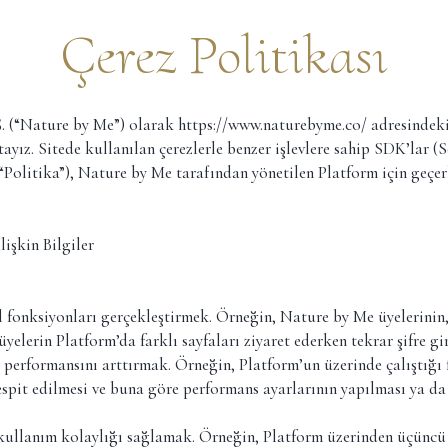
Çerez Politikası
Ş. (“Nature by Me”) olarak
https://www.naturebyme.co/
adresindeki 
ayız. Sitede kullanılan çerezlerle benzer işlevlere sahip SDK’lar 
“Politika”), Nature by Me tarafından yönetilen Platform için geçer
işkin Bilgiler
l fonksiyonları gerçekleştirmek. Örneğin, Nature by Me üyelerinin,
elerin Platform’da farklı sayfaları ziyaret ederken tekrar şifre g
 performansını arttırmak. Örneğin, Platform’un üzerinde çalıştığı 
espit edilmesi ve buna göre performans ayarlarının yapılması ya da 
e kullanım kolaylığı sağlamak. Örneğin, Platform üzerinden üçüncü