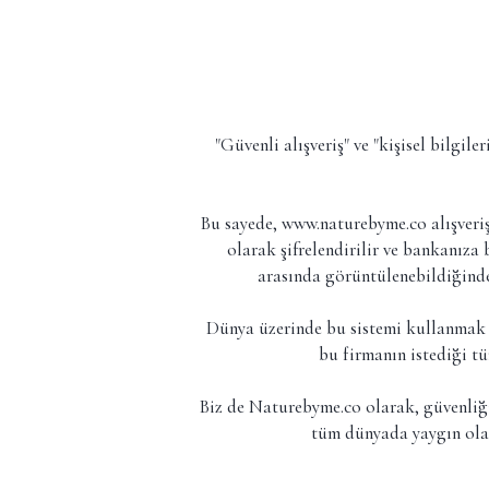
"Güvenli alışveriş" ve "kişisel bilgile
Bu sayede,
www.naturebyme.co
alışveri
olarak şifrelendirilir ve bankanıza 
arasında görüntülenebildiğinde
Dünya üzerinde bu sistemi kullanmak ist
bu firmanın istediği tü
Biz de Naturebyme.co olarak, güvenliği
tüm dünyada yaygın olara