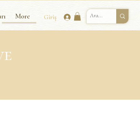
rı
More
Giriş
ve