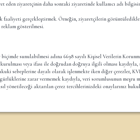
t eden ziyaretçinin daha sonraki ziyaretinde kullanıcı adı bilgisi
k faaliyeti gerçekleştirmek. Örneğin, ziyaretçilerin görüntüledikle
ı reklam gösterilmesi.
şır biçimde sunulabilmesi adına 6698 sayılı Kişisel Verilerin Koru
kurulması veya ifası ile doğrudan doğruya ilgili olması kaydıyla, s
 hukuki sebeplerine dayalı olarak işlenmekte iken diğer çerezler, 
 özgürlüklerine zarar vermemek kaydıyla, veri sorumlusunun meşru me
ıl yönetileceği aktarılan çerez tercihlerinizdeki onaylarınız huku