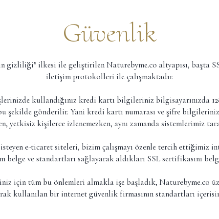
Güvenlik
rin gizliliği" ilkesi ile geliştirilen Naturebyme.co altyapısı, başta
iletişim protokolleri ile çalışmaktadır.
şlerinizde kullandığınız kredi kartı bilgileriniz bilgisayarınızda 12
bu şekilde gönderilir. Yani kredi kartı numarası ve şifre bilgilerini
n, yetkisiz kişilerce izlenemezken, aynı zamanda sistemlerimiz t
eyen e-ticaret siteleri, bizim çalışmayı özenle tercih ettiğimiz in
m belge ve standartları sağlayarak aldıkları SSL sertifikasını be
niz için tüm bu önlemleri almakla işe başladık, Naturebyme.co üze
k kullanılan bir internet güvenlik firmasının standartları içeris