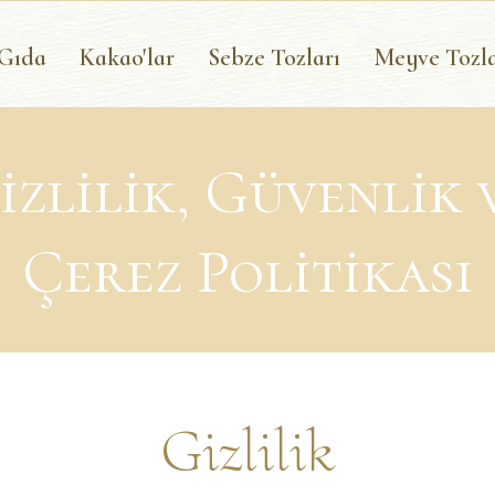
 Gıda
Kakao'lar
Sebze Tozları
Meyve Tozla
izlilik, Güvenlik 
Çerez
Politikası
Gizlilik