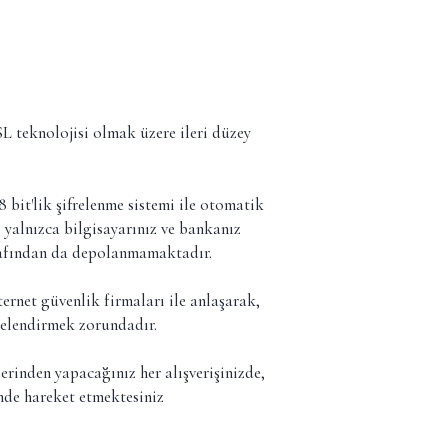
 SSL teknolojisi olmak üzere ileri düzey
8 bit'lik şifrelenme sistemi ile otomatik
z yalnızca bilgisayarınız ve bankanız
arafından da depolanmamaktadır.
ternet güvenlik firmaları ile anlaşarak,
lgelendirmek zorundadır.
rinden yapacağınız her alışverişinizde,
inde hareket etmektesiniz