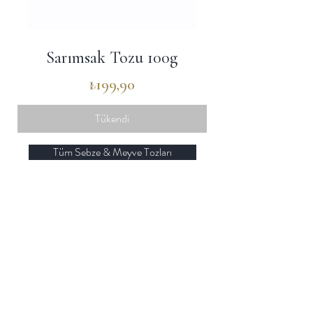
Sarımsak Tozu 100g
Fiyat
₺199,90
Tükendi
Tüm Sebze & Meyve Tozları