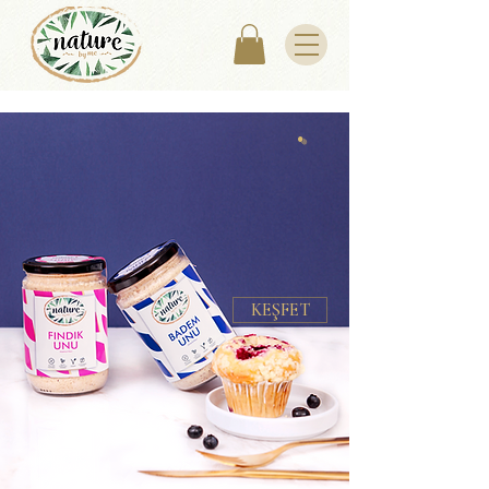
.
KEŞFET