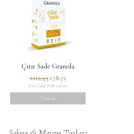
Çıtır Sade Granola
Normal Fiyat
İndirimli Fiyat
₺112,43
₺78,71
Citir Sade 30% indirim
Tükendi
Sebze & Meyve Tozları