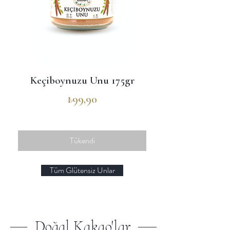
Keçiboynuzu Unu 175gr
Bebekler İçin Pi
Fiyat
₺99,90
Tükendi
Tüm Glütensiz Unlar
Doğal Kakao'lar