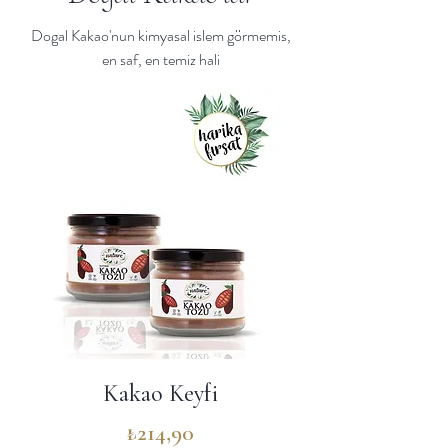
Dogal Kakao'nun kimyasal islem görmemis,
en saf, en temiz hali
Kakao Keyfi
Fiyat
₺214,90