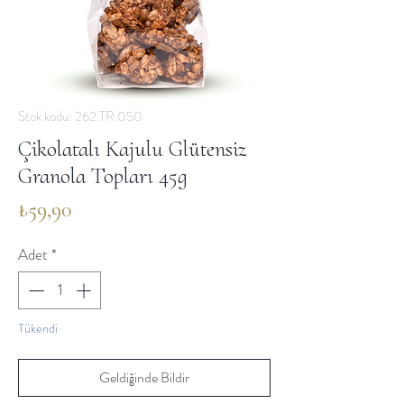
Stok kodu: 262.TR.050
Çikolatalı Kajulu Glütensiz
Granola Topları 45g
Fiyat
₺59,90
Adet
*
Tükendi
Geldiğinde Bildir