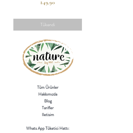
Fiyat
₺49,90
Tükendi
Tüm Ürünler
Hakkımızda
Blog
Tarifler
Iletisim
Whats App Tüketici Hattı: