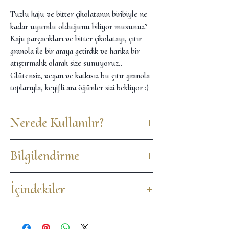
Tuzlu kaju ve bitter çikolatanın biribiyle ne
kadar uyumlu olduğunu biliyor musunuz?
Kaju parçacıkları ve bitter çikolatayı, çıtır
granola ile bir araya getirdik ve harika bir
atıştırmalık olarak size sunuyoruz..
Glütensiz, vegan ve katkısız bu çıtır granola
toplarıyla, keyifli ara öğünler sizi bekliyor :)
Nerede Kullanılır?
Çikolatalı kajulu bu nefis granola toplarını;
Bilgilendirme
İster ofiste, ister okulda, ister yolculukta,
spor öncesinde veya sonrasında, ara
Ürünlerimizde ufak topaklanmalar olabilir.
öğünlerinizde ya da sadece canınız tatlı
İçindekiler
Koruyucu, katkı gibi maddeler kulanmıyor,
birşeyler istediğinde, ister çay kahve ile, ister
en doğalında kalmaya özen gösteriyoruz.
bowllarınıza ekleyerek, isterseniz de direkt
Kaju, Glütensiz Yulaf Ezmesi, Elma Suyu
Ürün, doğal olarak şeker içerir. Doğal olarak
severek tüketebilirsiniz.
Konsantresi, Bitter Damla Çikolata, Ay
yüksek lif ve protein içerir. Ürün,