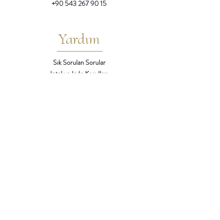
+90 543 267 90 15
Yardım
Sık Sorulan Sorular
Iptal ve Iade Kosulları
Teslimat / Ödeme Yöntemleri
Mesafeli Satıs Sözlesmesi
Gizlilik
Gizlilik ve Çerez Politikası
KVKK Aydınlatma Metni
Kisisel Verilerin Islenmesi Rıza Metni
Bizi
Takip Edin