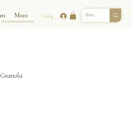
rı
More
Giriş
 Granola
dirimli
yat