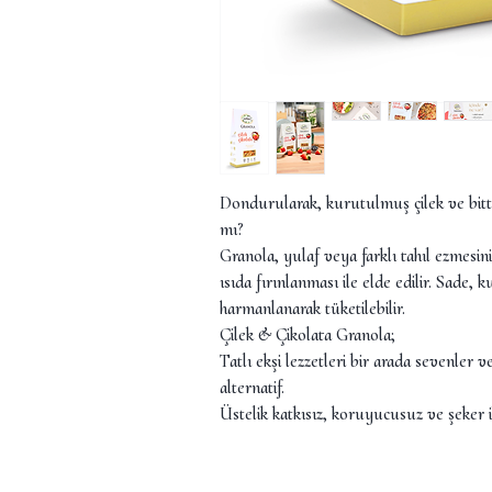
Dondurularak, kurutulmuş çilek ve bitte
mı?
Granola, yulaf veya farklı tahıl ezmesinin,
ısıda fırınlanması ile elde edilir. Sade
harmanlanarak tüketilebilir.
Çilek & Çikolata Granola;
Tatlı ekşi lezzetleri bir arada sevenler v
alternatif.
Üstelik katkısız, koruyucusuz ve şeker i