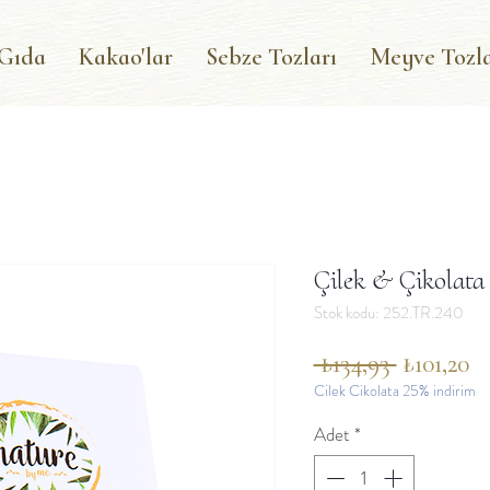
 Gıda
Kakao'lar
Sebze Tozları
Meyve Tozla
Çilek & Çikolata
Stok kodu: 252.TR.240
Normal
İn
 ₺134,93 
₺101,20
Cilek Cikolata 25% indirim
Fiyat
Fi
Adet
*