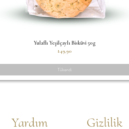
Hızlı Bakış
Yulaflı Yeşilçaylı Bisküvi 50g
Fiyat
₺49,90
Tükendi
Yardım
Gizlilik