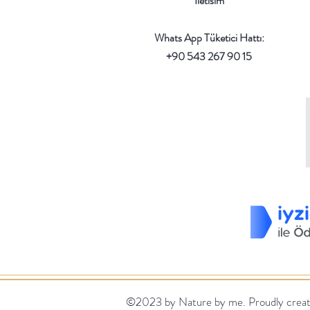
Iletisim
Whats App Tüketici Hattı:
+90 543 267 90 15
©2023 by Nature by me. Proudly creat