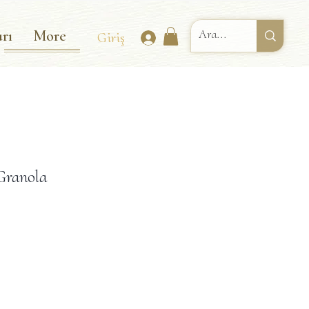
rı
More
Giriş
Granola
ndirimli
iyat