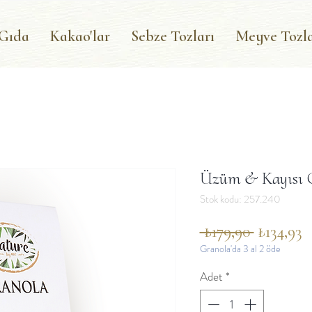
 Gıda
Kakao'lar
Sebze Tozları
Meyve Tozla
Üzüm & Kayısı 
Stok kodu: 257.240
Normal
İ
 ₺179,90 
₺134,93
Granola'da 3 al 2 öde
Fiyat
F
Adet
*