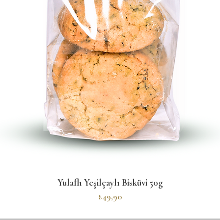
Hızlı Bakış
Yulaflı Yeşilçaylı Bisküvi 50g
Fiyat
₺49,90