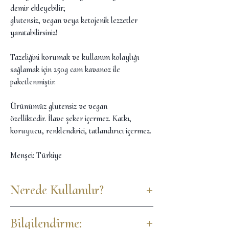
demir ekleyebilir;
glutensiz, vegan veya ketojenik lezzetler
yaratabilirsiniz!
Tazeliğini korumak ve kullanım kolaylığı
sağlamak için 250g cam kavanoz ile
paketlenmiştir.
Ürünümüz glutensiz ve vegan
özelliktedir. İlave şeker içermez. Katkı,
koruyucu, renklendirici, tatlandırıcı içermez.
Menşei: Türkiye
Nerede Kullanılır?
Fındık ununu, un kullandığınız her tarifte,
Bilgilendirme:
un yerine veya dilerseniz tatlı