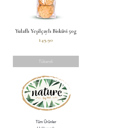
Yulaflı Yeşilçaylı Bisküvi 50g
Tarçınlı Mini Kurabi
Fiyat
₺49,90
Tükendi
Tüm Ürünler