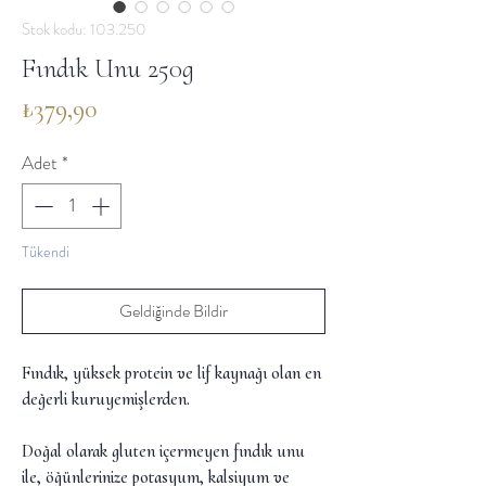
Stok kodu: 103.250
Fındık Unu 250g
Fiyat
₺379,90
Adet
*
Tükendi
Geldiğinde Bildir
Fındık, yüksek protein ve lif kaynağı olan en
değerli kuruyemişlerden.
Doğal olarak gluten içermeyen fındık unu
ile, öğünlerinize potasyum, kalsiyum ve