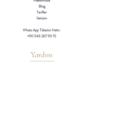
Hakkımızda
Blog
Tarifler
Iletisim
Whats App Tüketici Hattı:
+90 543 267 90 15
Yardım
Sık Sorulan Sorular
Iptal ve Iade Kosulları
Teslimat / Ödeme Yöntemleri
Mesafeli Satıs Sözlesmesi
Gizlilik
Gizlilik ve Çerez Politikası