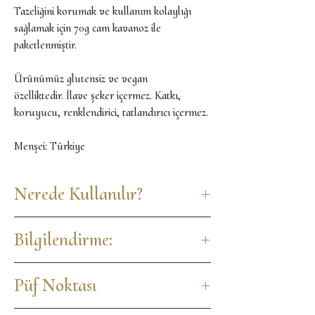
Tazeliğini korumak ve kullanım kolaylığı
sağlamak için 70g cam kavanoz ile
paketlenmiştir.
Ürünümüz glutensiz ve vegan
özelliktedir. İlave şeker içermez. Katkı,
koruyucu, renklendirici, tatlandırıcı içermez.
Menşei: Türkiye
Nerede Kullanılır?
Limon kabuğu tozunu, limon kabuğu
Bilgilendirme:
kullandığınız her tarifte kullanabilirsiniz.
Hamur işlerinizi, muhallebi cinsi sütlü
Ürün, doğal olarak şeker içerir. Doğal olarak
tatlıları ve elbette dondurma, smoothie gibi
Püf Noktası
yüksek lif ve yüksek protein içerir. Ürün,
sağlıklı seçimlerinizi lezzetlendirebilirsiniz.
doğasından kaynaklı renk tonu ve