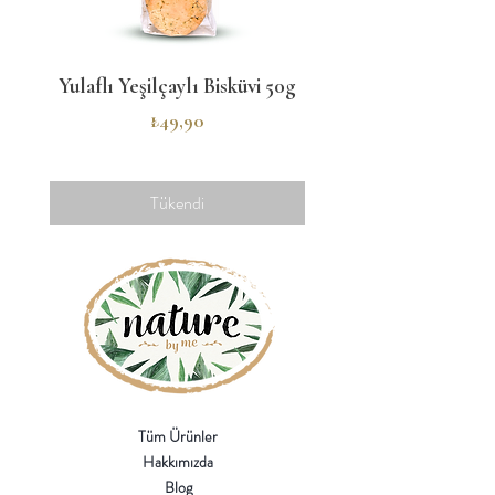
Yulaflı Yeşilçaylı Bisküvi 50g
Tarçınlı Mini Kurabi
Fiyat
₺49,90
Tükendi
Tüm Ürünler
Hakkımızda
Blog