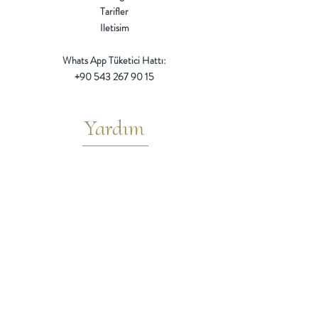
Tarifler
Iletisim
Whats App Tüketici Hattı:
+90 543 267 90 15
Yardım
Sık Sorulan Sorular
Iptal ve Iade Kosulları
Teslimat / Ödeme Yöntemleri
Mesafeli Satıs Sözlesmesi
Gizlilik
Gizlilik ve Çerez Politikası
KVKK Aydınlatma Metni