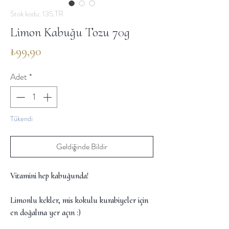
Stok kodu: 135.TR
Limon Kabuğu Tozu 70g
Fiyat
₺99,90
Adet
*
Tükendi
Geldiğinde Bildir
Vitamini hep kabuğunda!
Limonlu kekler, mis kokulu kurabiyeler için
en doğalına yer açın :)